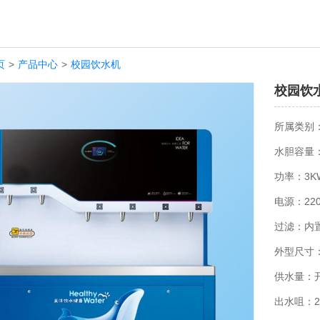
页
>
产品中心
>
校园饮水机
校园饮水
所属类别
水胆容量：3
功率：3K
电源：220
过滤：内置
外型尺寸：1
供水量：开水
出水咀：2