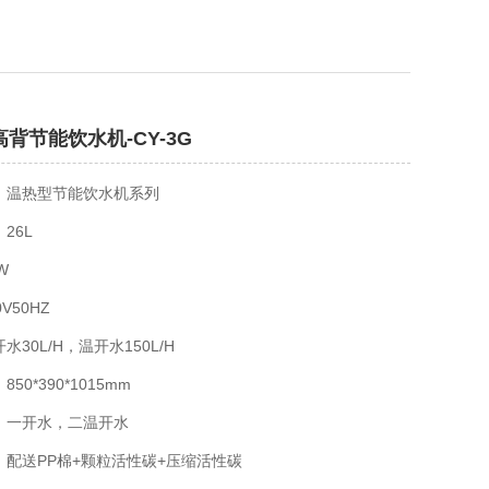
背节能饮水机-CY-3G
：温热型节能饮水机系列
26L
W
V50HZ
30L/H，温开水150L/H
50*390*1015mm
：一开水，二温开水
：配送PP棉+颗粒活性碳+压缩活性碳