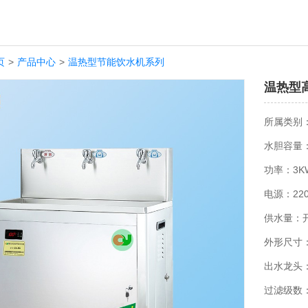
页
>
产品中心
>
温热型节能饮水机系列
温热型高
所属类别
水胆容量：
功率：3K
电源：220
供水量：开水
外形尺寸：8
出水龙头
过滤级数